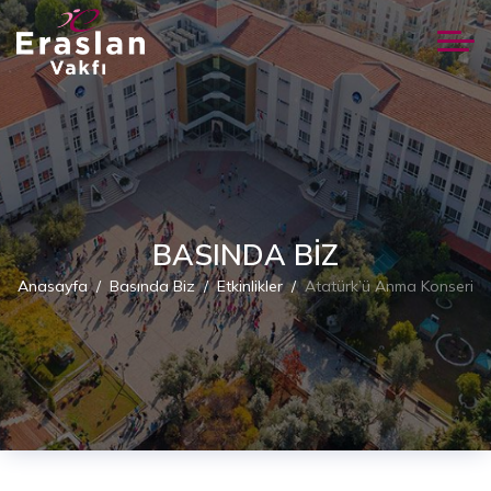
BASINDA BIZ
Anasayfa
Basında Biz
Etkinlikler
Atatürk’ü Anma Konseri