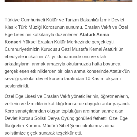
Türkiye Cumhuriyeti Kültür ve Turizm Bakanlığı İzmir Devlet
Klasik Türk Müziği Korosunun sunumu, Eraslan Vakfı ve Özel
Ege Lisesinin katkılarıyla düzenlenen
Atatürk Anma
Konseri
Yüksel Eraslan Kültür Merkezinde gerçekleşti.
Cumhuriyetimizin Kurucusu Gazi Mustafa Kemal Atatürk’ün
ebediyete intikalinin 77. yıl dönümünde onu ve silah
arkadaşlarını anmak amacıyla okulumuzda hafta boyunca
gerçekleşen etkinliklerden biri olan anma konserinde Atatürk’ün
sevdiği şarkılar devlet korosu tarafından 10 Kasım akşamı
seslendirildi.
Özel Ege Lisesi ve Eraslan Vakfı yöneticilerinin, öğretmenlerin,
velilerin ve İzmirlilerin katıldığı konserde duygulu anlar yaşandı.
Koro sanatçılarından oluşan topluluğun ardından sahne alan
Devlet Korosu Solisti Derya Öyünç gönülleri fethetti. Özel Ege
İlköğretim Kurumu Müdürü Sibel Şenol okulumuz adına
solistimize çiçek sunarak teşekkür etti.