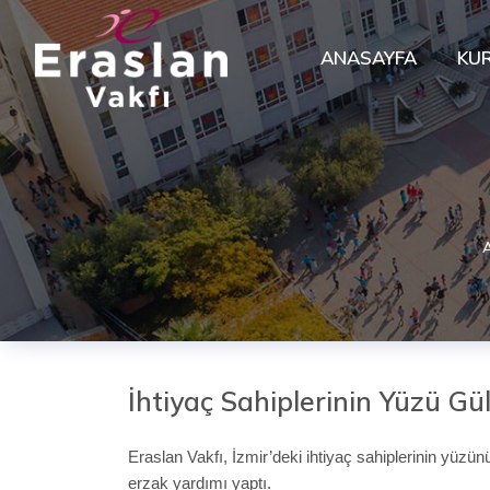
ANASAYFA
KU
İhtiyaç Sahiplerinin Yüzü Gü
Eraslan Vakfı, İzmir’deki ihtiyaç sahiplerinin yüz
erzak yardımı yaptı.