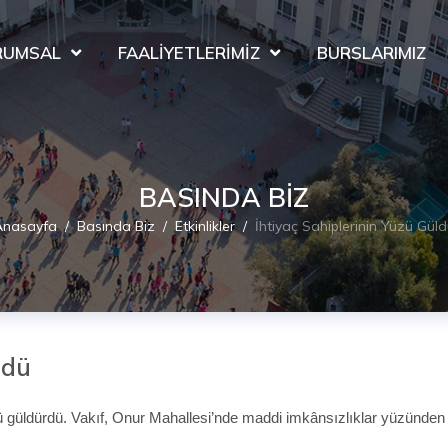
RUMSAL
FAALIYETLERIMIZ
BURSLARIMIZ
BASINDA BIZ
Anasayfa
Basında Biz
Etkinlikler
İhtiyaç Sahiplerinin Yüzü Gül
ldü
ünü güldürdü. Vakıf, Onur Mahallesi’nde maddi imkânsızlıklar yüzünden 