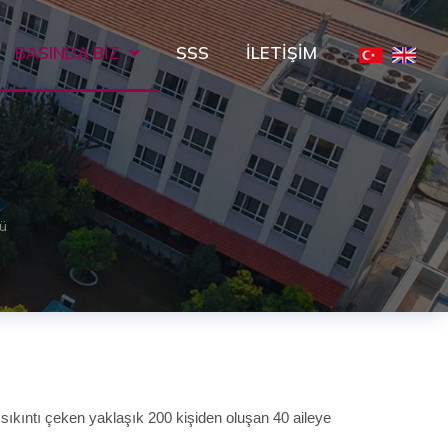
BASINDA BIZ
SSS
İLETIŞIM
dü
sıkıntı çeken yaklaşık 200 kişiden oluşan 40 aileye