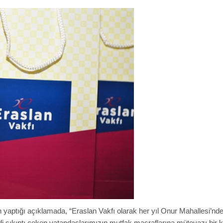
n yaptığı açıklamada, “Eraslan Vakfı olarak her yıl Onur Mahallesi’n
i sıkıntı çeken vatandaşlarımızın mutfak masraflarına mütevazı bir 