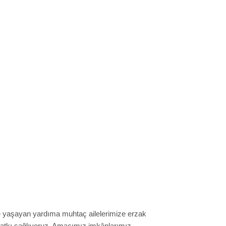
de yaşayan yardıma muhtaç ailelerimize erzak
katkı sağlıyoruz. Amacımız imkânlarımız