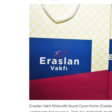
Eraslan Vakfı Mütevelli Heyeti Üyesi Kerim Erasla
yardımında bulunuyoruz. Zorlu kış günlerinde madd